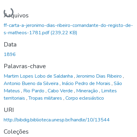
Carregando...
Arquivos
ff-carta-a-jeronimo-dias-ribeiro-comandante-do-registo-de-
s-matheos-1781.pdf
(239,22 KB)
Data
1896
Palavras-chave
Martim Lopes Lobo de Saldanha
,
Jeronimo Dias Ribeiro
,
Antonio Bueno da Silveira
,
Inácio Pedro de Morais
,
São
Mateus
,
Rio Pardo
,
Cabo Verde
,
Mineração
,
Limites
territoriais
,
Tropas militares
,
Corpo eclesiástico
URI
http://bibdig.biblioteca.unesp.br/handle/10/13544
Coleções