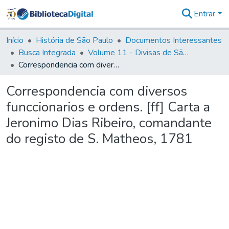
Entrar
Comunidades
&
Início
História de São Paulo
Documentos Interessantes
Coleções
Busca Integrada
Volume 11 - Divisas de São Paulo e Minas Gerais
Tudo na
Correspondencia com diversos funccionarios e ordens. [ff] Carta a Jeronimo Dias Ribeiro, comandante do registo de S. Matheos, 1781
Biblioteca
Digital
Correspondencia com diversos
Estatísticas
funccionarios e ordens. [ff] Carta a
Jeronimo Dias Ribeiro, comandante
do registo de S. Matheos, 1781