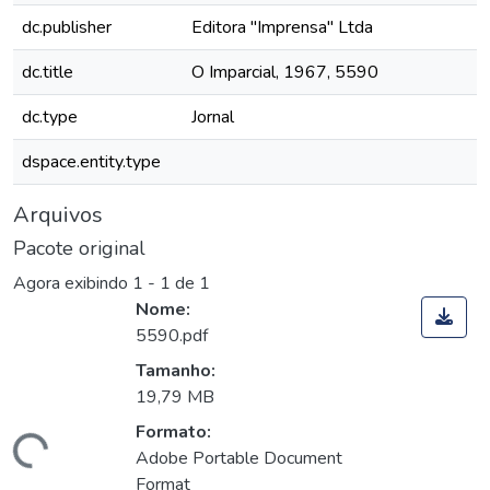
dc.publisher
Editora "Imprensa" Ltda
dc.title
O Imparcial, 1967, 5590
dc.type
Jornal
dspace.entity.type
Arquivos
Pacote original
Agora exibindo
1 - 1 de 1
Nome:
5590.pdf
Tamanho:
19,79 MB
Formato:
Carregando...
Adobe Portable Document
Format