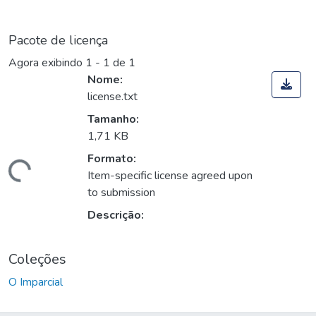
Pacote de licença
Agora exibindo
1 - 1 de 1
Nome:
license.txt
Tamanho:
1,71 KB
Formato:
Carregando...
Item-specific license agreed upon
to submission
Descrição:
Coleções
O Imparcial