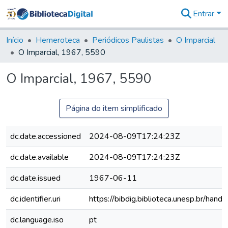
Entrar
Comunidades
&
Início
Hemeroteca
Periódicos Paulistas
O Imparcial
Coleções
O Imparcial, 1967, 5590
Tudo na
Biblioteca
O Imparcial, 1967, 5590
Digital
Estatísticas
Página do item simplificado
dc.date.accessioned
2024-08-09T17:24:23Z
dc.date.available
2024-08-09T17:24:23Z
dc.date.issued
1967-06-11
dc.identifier.uri
https://bibdig.biblioteca.unesp.br/han
dc.language.iso
pt