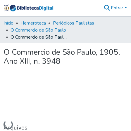
Entrar
Comunidades
&
Início
Hemeroteca
Periódicos Paulistas
Coleções
O Commercio de São Paulo
Tudo na
O Commercio de São Paulo, 1905, Ano XIII, n. 3948
Biblioteca
Digital
O Commercio de São Paulo, 1905,
Estatísticas
Ano XIII, n. 3948
Carregando...
Arquivos