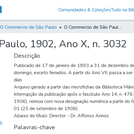
Comunidades & Coleções
Tudo na Bib
O Commercio de São Paulo
O Commercio de São Paulo, 1902, Ano X, n. 3032
aulo, 1902, Ano X, n. 3032
Descrição
Publicado de 17 de janeiro de 1893 a 31 de dezembro d
domingo, exceto feriados. A partir do Ano VII, passa a se
dias
Arquivo gerado a partir das microfichas da Biblioteca Már
Interrupção da publicação após o fascículo Ano 14, n. 476
1906), reinicia com nova designação numérica a partir do f
01 (25 de setembro de 1906)
Abaixo do título: Director - Dr. Affonso Arinos
)
Palavras-chave