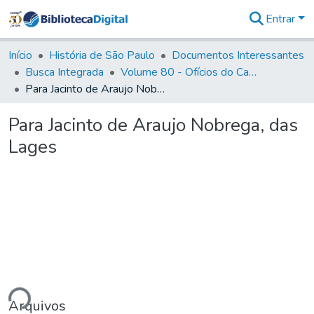
Entrar
Comunidades
&
Início
História de São Paulo
Documentos Interessantes
Coleções
Busca Integrada
Volume 80 - Ofícios do Capitão General Martim Lopes Lobo de Saldanha (1777-1780)
Tudo na
Para Jacinto de Araujo Nobrega, das Lages
Biblioteca
Digital
Para Jacinto de Araujo Nobrega, das
Estatísticas
Lages
ando...
Arquivos