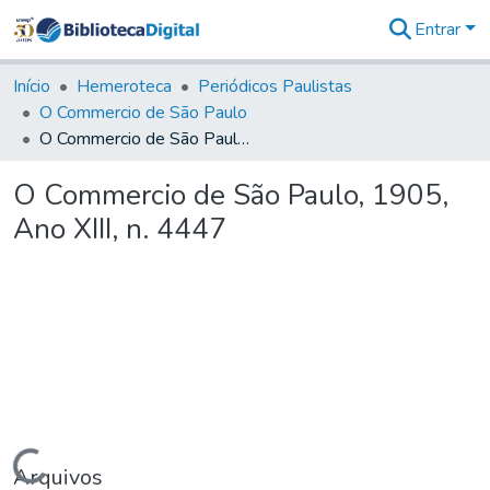
Entrar
Comunidades
&
Início
Hemeroteca
Periódicos Paulistas
Coleções
O Commercio de São Paulo
Tudo na
O Commercio de São Paulo, 1905, Ano XIII, n. 4447
Biblioteca
Digital
O Commercio de São Paulo, 1905,
Estatísticas
Ano XIII, n. 4447
Carregando...
Arquivos