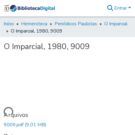
Entrar
Comunidades
&
Início
Hemeroteca
Periódicos Paulistas
O Imparcial
Coleções
O Imparcial, 1980, 9009
Tudo na
Biblioteca
O Imparcial, 1980, 9009
Digital
Estatísticas
egando...
Arquivos
9009.pdf
(9,01 MB)