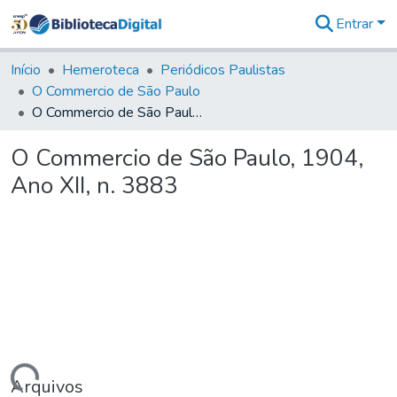
Entrar
Comunidades
&
Início
Hemeroteca
Periódicos Paulistas
Coleções
O Commercio de São Paulo
Tudo na
O Commercio de São Paulo, 1904, Ano XII, n. 3883
Biblioteca
Digital
O Commercio de São Paulo, 1904,
Estatísticas
Ano XII, n. 3883
Arquivos