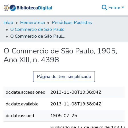
Entrar
Comunidades
&
Início
Hemeroteca
Periódicos Paulistas
Coleções
O Commercio de São Paulo
Tudo na
O Commercio de São Paulo, 1905, Ano XIII, n. 4398
Biblioteca
Digital
O Commercio de São Paulo, 1905,
Estatísticas
Ano XIII, n. 4398
Página do item simplificado
dc.date.accessioned
2013-11-08T19:38:04Z
dc.date.available
2013-11-08T19:38:04Z
dc.date.issued
1905-07-25
Publicado de 17 de janeiro de 1893 a