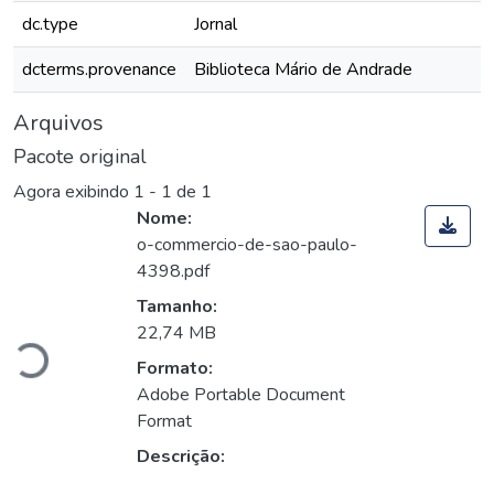
dc.type
Jornal
dcterms.provenance
Biblioteca Mário de Andrade
Arquivos
Pacote original
Agora exibindo
1 - 1 de 1
Nome:
o-commercio-de-sao-paulo-
4398.pdf
rregando...
Tamanho:
22,74 MB
Formato:
Adobe Portable Document
Format
Descrição: