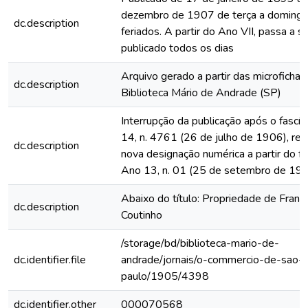
dezembro de 1907 de terça a domingo
dc.description
feriados. A partir do Ano VII, passa a s
publicado todos os dias
Arquivo gerado a partir das microfichas
dc.description
Biblioteca Mário de Andrade (SP)
Interrupção da publicação após o fascí
14, n. 4761 (26 de julho de 1906), rein
dc.description
nova designação numérica a partir do fa
Ano 13, n. 01 (25 de setembro de 19
Abaixo do título: Propriedade de Franc
dc.description
Coutinho
/storage/bd/biblioteca-mario-de-
dc.identifier.file
andrade/jornais/o-commercio-de-sao-
paulo/1905/4398
dc.identifier.other
000070568