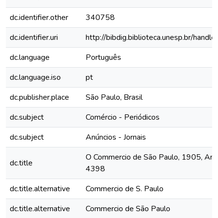
dc.identifier.other
340758
dc.identifier.uri
http://bibdig.biblioteca.unesp.br/hand
dc.language
Português
dc.language.iso
pt
dc.publisher.place
São Paulo, Brasil
dc.subject
Comércio - Periódicos
dc.subject
Anúncios - Jornais
O Commercio de São Paulo, 1905, Ano X
dc.title
4398
dc.title.alternative
Commercio de S. Paulo
dc.title.alternative
Commercio de São Paulo