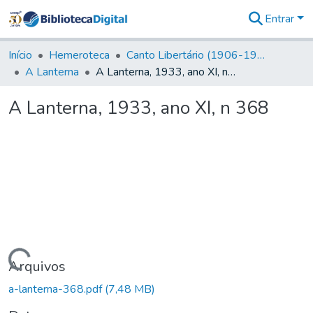
Entrar
Comunidades
&
Início
Hemeroteca
Canto Libertário (1906-1995)
Coleções
A Lanterna
A Lanterna, 1933, ano XI, n 368
Tudo na
Biblioteca
A Lanterna, 1933, ano XI, n 368
Digital
Estatísticas
Carregando...
Arquivos
a-lanterna-368.pdf
(7,48 MB)