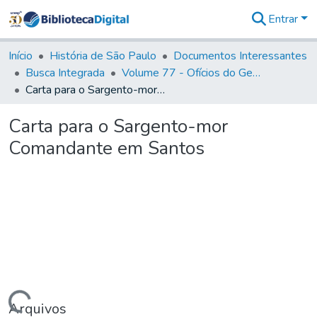
Entrar
Comunidades
&
Início
História de São Paulo
Documentos Interessantes
Coleções
Busca Integrada
Volume 77 - Ofícios do General Martim Lopes Lobo de Saldanha (Governador da Capitania): 1776-1777
Tudo na
Carta para o Sargento-mor Comandante em Santos
Biblioteca
Digital
Carta para o Sargento-mor
Estatísticas
Comandante em Santos
Arquivos