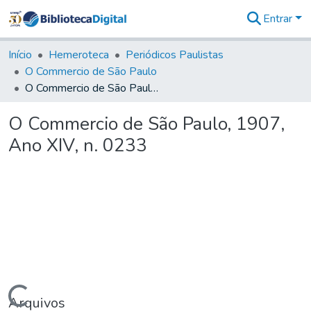
Entrar
Comunidades
&
Início
Hemeroteca
Periódicos Paulistas
Coleções
O Commercio de São Paulo
Tudo na
O Commercio de São Paulo, 1907, Ano XIV, n. 0233
Biblioteca
Digital
O Commercio de São Paulo, 1907,
Estatísticas
Ano XIV, n. 0233
Arquivos