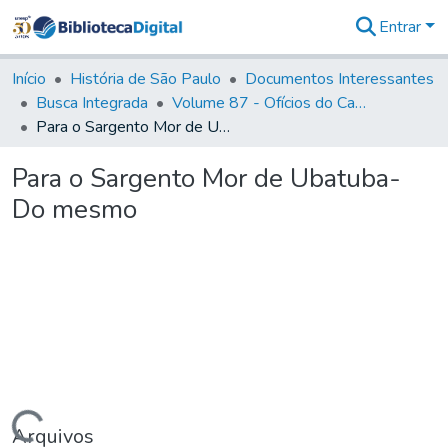
Entrar
Comunidades
&
Início
História de São Paulo
Documentos Interessantes
Coleções
Busca Integrada
Volume 87 - Ofícios do Capitão General Antonio Manoel de Melo Castro e Mendonça (1797- 1801)
Tudo na
Para o Sargento Mor de Ubatuba- Do mesmo
Biblioteca
Digital
Para o Sargento Mor de Ubatuba-
Estatísticas
Do mesmo
Arquivos