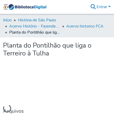
Entrar
Comunidades
&
Início
História de São Paulo
Coleções
Acervo Histório - Fazenda Lageado
Acervo historico FCA
Tudo na
Planta do Pontilhão que liga o Terreiro à Tulha
Biblioteca
Digital
Planta do Pontilhão que liga o
Estatísticas
Terreiro à Tulha
Carregando...
Arquivos