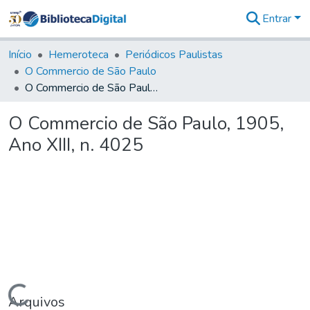
Entrar
Comunidades
&
Início
Hemeroteca
Periódicos Paulistas
Coleções
O Commercio de São Paulo
Tudo na
O Commercio de São Paulo, 1905, Ano XIII, n. 4025
Biblioteca
Digital
O Commercio de São Paulo, 1905,
Estatísticas
Ano XIII, n. 4025
Carregando...
Arquivos