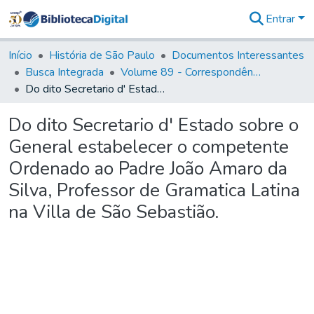
Entrar
Comunidades
&
Início
História de São Paulo
Documentos Interessantes
Coleções
Busca Integrada
Volume 89 - Correspondência do então Governador e Capitão General de São Paulo, Antonio Manoel de Mello Castro (1797-1802)
Tudo na
Do dito Secretario d' Estado sobre o General estabelecer o competente Ordenado ao Padre João Amaro da Silva, Professor de Gramatica Latina na Villa de São Sebastião.
Biblioteca
Digital
Do dito Secretario d' Estado sobre o
Estatísticas
General estabelecer o competente
Ordenado ao Padre João Amaro da
Silva, Professor de Gramatica Latina
na Villa de São Sebastião.