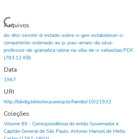
Carregando...
Arquivos
do-dito-secretr-d-estado-sobre-o-gen-estabelecer-o-
competente-ordenado-ao-p-joao-amaro-da-silva-
professor-de-gramatica-latina-na-villa-de-s-sebastiao.PDF
(783,12 KB)
Data
1967
URI
http://bibdig.biblioteca.unesp.br/handle/10/21922
Coleções
Volume 89 - Correspondência do então Governador e
Capitão General de São Paulo, Antonio Manoel de Mello
Castro (1797-1802)