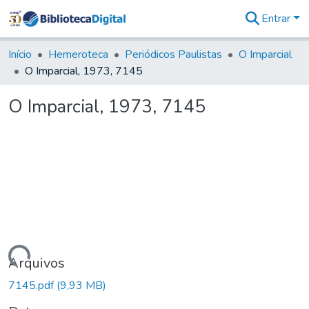
Entrar
Comunidades
&
Início
Hemeroteca
Periódicos Paulistas
O Imparcial
Coleções
O Imparcial, 1973, 7145
Tudo na
Biblioteca
O Imparcial, 1973, 7145
Digital
Estatísticas
Carregando...
Arquivos
7145.pdf
(9,93 MB)