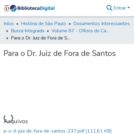
Entrar
Comunidades
&
Início
História de São Paulo
Documentos Interessantes
Coleções
Busca Integrada
Volume 87 - Ofícios do Capitão General Antonio Manoel de Melo Castro e Mendonça (1797- 1801)
Tudo na
Para o Dr. Juiz de Fora de Santos
Biblioteca
Digital
Para o Dr. Juiz de Fora de Santos
Estatísticas
Carregando...
Arquivos
p-o-d-juiz-de-fora-de-santos-237.pdf
(111,61 KB)