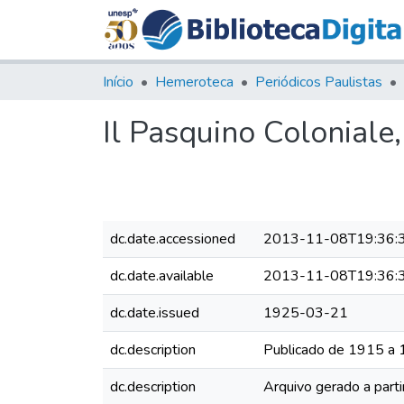
Início
Hemeroteca
Periódicos Paulistas
Il Pasquino Coloniale
dc.date.accessioned
2013-11-08T19:36:
dc.date.available
2013-11-08T19:36:
dc.date.issued
1925-03-21
dc.description
Publicado de 1915 a
dc.description
Arquivo gerado a parti