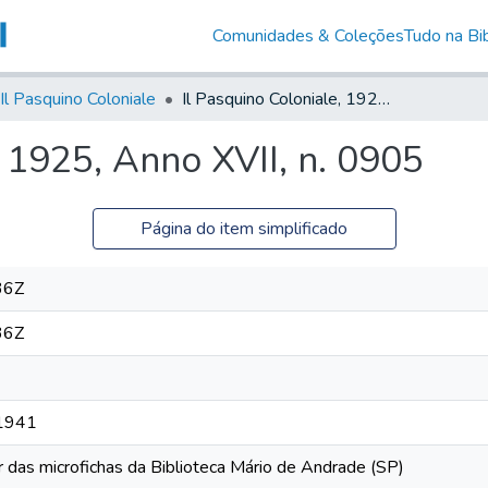
Comunidades & Coleções
Tudo na Bib
Il Pasquino Coloniale
Il Pasquino Coloniale, 1925, Anno XVII, n. 0905
, 1925, Anno XVII, n. 0905
Página do item simplificado
36Z
36Z
 1941
r das microfichas da Biblioteca Mário de Andrade (SP)