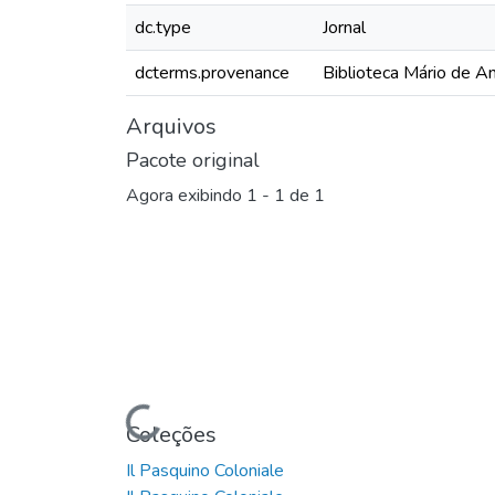
dc.type
Jornal
dcterms.provenance
Biblioteca Mário de A
Arquivos
Pacote original
Agora exibindo
1 - 1 de 1
Carregando...
Coleções
Il Pasquino Coloniale