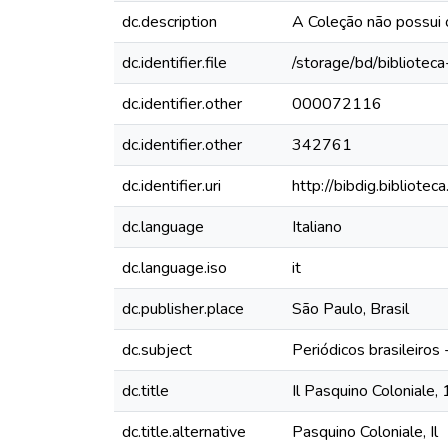
dc.description
A Coleção não possui
dc.identifier.file
/storage/bd/bibliotec
dc.identifier.other
000072116
dc.identifier.other
342761
dc.identifier.uri
http://bibdig.bibliote
dc.language
Italiano
dc.language.iso
it
dc.publisher.place
São Paulo, Brasil
dc.subject
Periódicos brasileiros
dc.title
Il Pasquino Coloniale,
dc.title.alternative
Pasquino Coloniale, Il