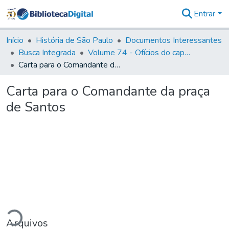
Entrar
Comunidades
&
Início
História de São Paulo
Documentos Interessantes
Coleções
Busca Integrada
Volume 74 - Ofícios do capitão General Martim Lopes Lobo de Saldanha às Câmaras e Comandantes da Capitania (1775)
Tudo na
Carta para o Comandante da praça de Santos
Biblioteca
Digital
Carta para o Comandante da praça
Estatísticas
de Santos
ando...
Arquivos