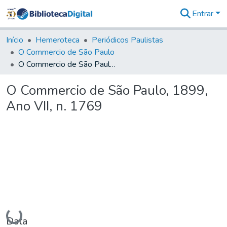
Entrar
Comunidades
&
Início
Hemeroteca
Periódicos Paulistas
Coleções
O Commercio de São Paulo
Tudo na
O Commercio de São Paulo, 1899, Ano VII, n. 1769
Biblioteca
Digital
O Commercio de São Paulo, 1899,
Estatísticas
Ano VII, n. 1769
Carregando...
Data