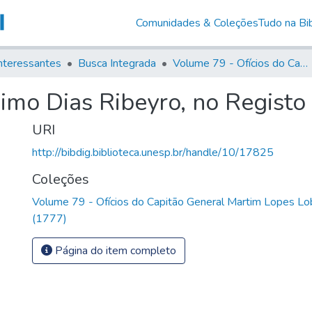
Comunidades & Coleções
Tudo na Bib
nteressantes
Busca Integrada
Volume 79 - Ofícios do Capitão General Martim Lopes Lobo de Saldanha (1777)
imo Dias Ribeyro, no Registo
URI
http://bibdig.biblioteca.unesp.br/handle/10/17825
Coleções
Volume 79 - Ofícios do Capitão General Martim Lopes Lo
(1777)
Página do item completo