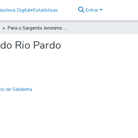
lioteca Digital
Estatísticas
Entrar
Para o Sargento Jeronimo Dias Ribeyro, no Registo do Rio Pardo
 do Rio Pardo
bo de Saldanha