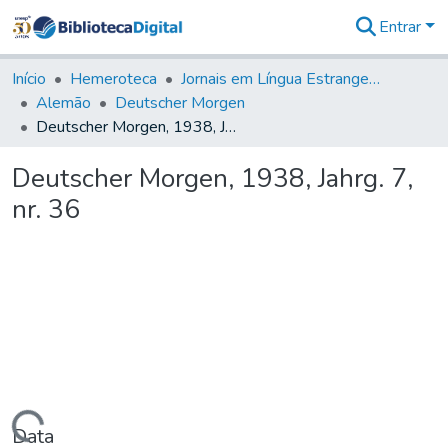
Entrar
Comunidades
&
Início
Hemeroteca
Jornais em Língua Estrangeira
Coleções
Alemão
Deutscher Morgen
Tudo na
Deutscher Morgen, 1938, Jahrg. 7, nr. 36
Biblioteca
Digital
Deutscher Morgen, 1938, Jahrg. 7,
Estatísticas
nr. 36
Data