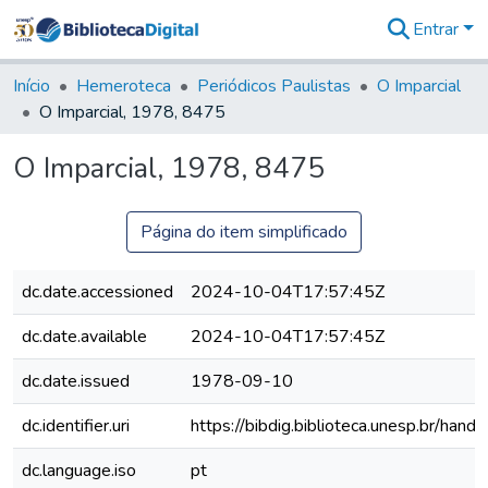
Entrar
Comunidades
&
Início
Hemeroteca
Periódicos Paulistas
O Imparcial
Coleções
O Imparcial, 1978, 8475
Tudo na
Biblioteca
O Imparcial, 1978, 8475
Digital
Estatísticas
Página do item simplificado
dc.date.accessioned
2024-10-04T17:57:45Z
dc.date.available
2024-10-04T17:57:45Z
dc.date.issued
1978-09-10
dc.identifier.uri
https://bibdig.biblioteca.unesp.br/han
dc.language.iso
pt