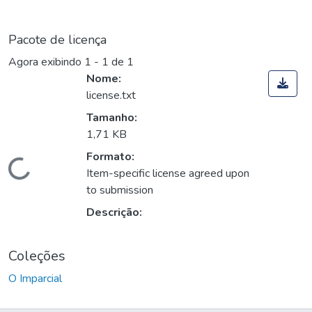
Pacote de licença
Agora exibindo
1 - 1 de 1
Nome:
license.txt
Tamanho:
1,71 KB
Formato:
Carregando...
Item-specific license agreed upon
to submission
Descrição:
Coleções
O Imparcial