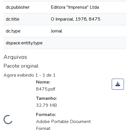
dc.publisher
Editora "Imprensa" Ltda
dc.title
O Imparcial, 1978, 8475
dc.type
Jornal
dspace.entity.type
Arquivos
Pacote original
Agora exibindo
1 - 1 de 1
Nome:
8475.pdf
Tamanho:
32,79 MB
Formato:
Carregando...
Adobe Portable Document
Format