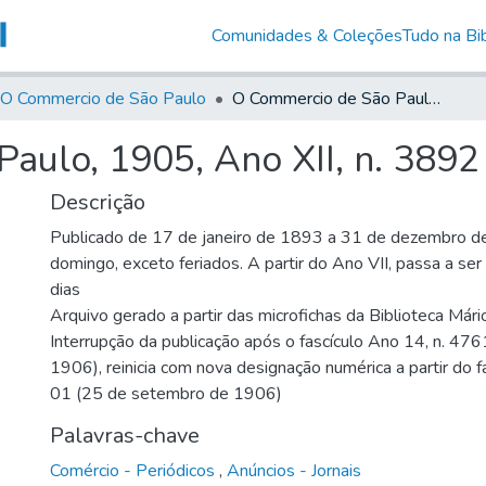
Comunidades & Coleções
Tudo na Bib
O Commercio de São Paulo
O Commercio de São Paulo, 1905, Ano XII, n. 3892
aulo, 1905, Ano XII, n. 3892
Descrição
Publicado de 17 de janeiro de 1893 a 31 de dezembro d
domingo, exceto feriados. A partir do Ano VII, passa a se
dias
Arquivo gerado a partir das microfichas da Biblioteca Már
Interrupção da publicação após o fascículo Ano 14, n. 476
1906), reinicia com nova designação numérica a partir do f
01 (25 de setembro de 1906)
Palavras-chave
Comércio - Periódicos
,
Anúncios - Jornais