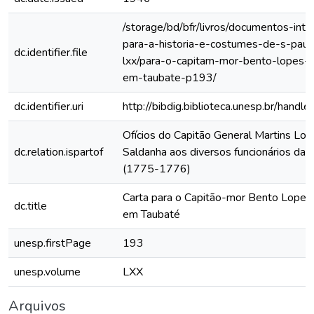
/storage/bd/bfr/livros/documentos-int
para-a-historia-e-costumes-de-s-paul
dc.identifier.file
lxx/para-o-capitam-mor-bento-lopes-
em-taubate-p193/
dc.identifier.uri
http://bibdig.biblioteca.unesp.br/hand
Ofícios do Capitão General Martins Lo
dc.relation.ispartof
Saldanha aos diversos funcionários da C
(1775-1776)
Carta para o Capitão-mor Bento Lopes
dc.title
em Taubaté
unesp.firstPage
193
unesp.volume
LXX
Arquivos