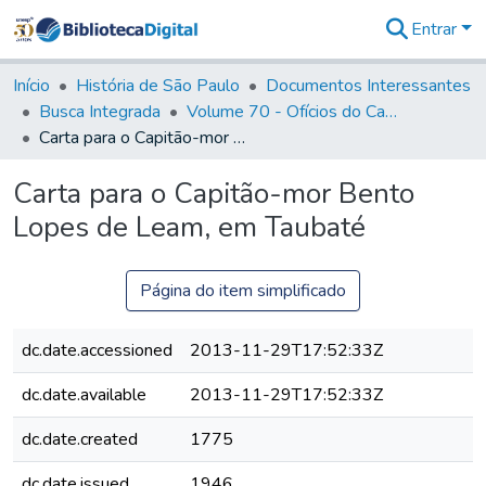
Entrar
Comunidades
&
Início
História de São Paulo
Documentos Interessantes
Coleções
Busca Integrada
Volume 70 - Ofícios do Capitão General Martins Lopes de Saldanha aos diversos funcionários da Capitania (1775-1776)
Tudo na
Carta para o Capitão-mor Bento Lopes de Leam, em Taubaté
Biblioteca
Digital
Carta para o Capitão-mor Bento
Estatísticas
Lopes de Leam, em Taubaté
Página do item simplificado
dc.date.accessioned
2013-11-29T17:52:33Z
dc.date.available
2013-11-29T17:52:33Z
dc.date.created
1775
dc.date.issued
1946