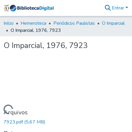
Entrar
Comunidades
&
Início
Hemeroteca
Periódicos Paulistas
O Imparcial
Coleções
O Imparcial, 1976, 7923
Tudo na
Biblioteca
O Imparcial, 1976, 7923
Digital
Estatísticas
Carregando...
Arquivos
7923.pdf
(5,67 MB)