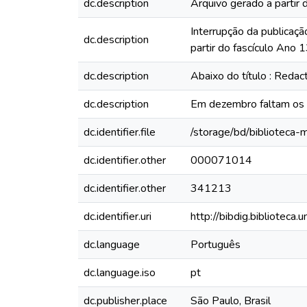
dc.description
Arquivo gerado a partir 
Interrupção da publicaçã
dc.description
partir do fascículo Ano 
dc.description
Abaixo do título : Redac
dc.description
Em dezembro faltam os
dc.identifier.file
/storage/bd/biblioteca
dc.identifier.other
000071014
dc.identifier.other
341213
dc.identifier.uri
http://bibdig.biblioteca
dc.language
Português
dc.language.iso
pt
dc.publisher.place
São Paulo, Brasil