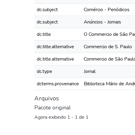
dc.subject
Comércio - Periódicos
dc.subject
Anúncios - Jornais
dc.title
O Commercio de São Paul
dc.title.alternative
Commercio de S. Paulo
dc.title.alternative
Commercio de São Paul
dc.type
Jornal
dcterms.provenance
Biblioteca Mário de And
Arquivos
Pacote original
Agora exibindo
1 - 1 de 1