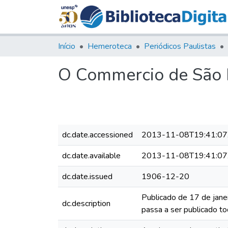
Início
Hemeroteca
Periódicos Paulistas
O Commercio de São P
dc.date.accessioned
2013-11-08T19:41:07
dc.date.available
2013-11-08T19:41:07
dc.date.issued
1906-12-20
Publicado de 17 de jane
dc.description
passa a ser publicado to