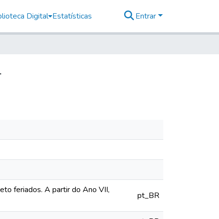
lioteca Digital
Estatísticas
Entrar
4
o feriados. A partir do Ano VII,
pt_BR