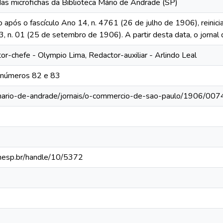
das microfichas da Biblioteca Mário de Andrade (SP)
o após o fascículo Ano 14, n. 4761 (26 de julho de 1906), reinic
13, n. 01 (25 de setembro de 1906). A partir desta data, o jornal 
tor-chefe - Olympio Lima, Redactor-auxiliar - Arlindo Leal
 números 82 e 83
-mario-de-andrade/jornais/o-commercio-de-sao-paulo/1906/007
.unesp.br/handle/10/5372