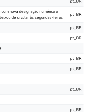
pt_BR
ia com nova designação numérica a
pt_BR
deixou de circular às segundas-feiras
pt_BR
pt_BR
4
pt_BR
pt_BR
pt_BR
pt_BR