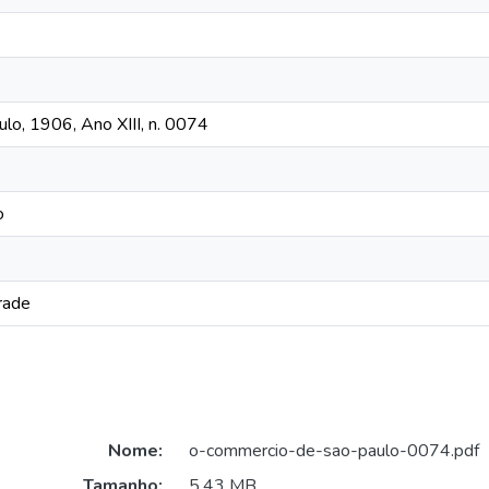
o, 1906, Ano XIII, n. 0074
o
rade
Nome:
o-commercio-de-sao-paulo-0074.pdf
Tamanho:
5,43 MB