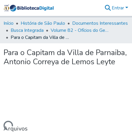
Entrar
Comunidades
&
Início
História de São Paulo
Documentos Interessantes
Coleções
Busca Integrada
Volume 82 - Ofícios do General Martim Lopes Lobo de Saldanha (Governador da Capitania): 1779- 1780
Tudo na
Para o Capitam da Villa de Parnaiba, Antonio Correya de Lemos Leyte
Biblioteca
Digital
Para o Capitam da Villa de Parnaiba,
Estatísticas
Antonio Correya de Lemos Leyte
Arquivos