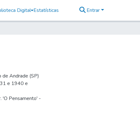
lioteca Digital
Estatísticas
Entrar
io de Andrade (SP)
-31 e 1940 e
r. 'O Pensamento' -