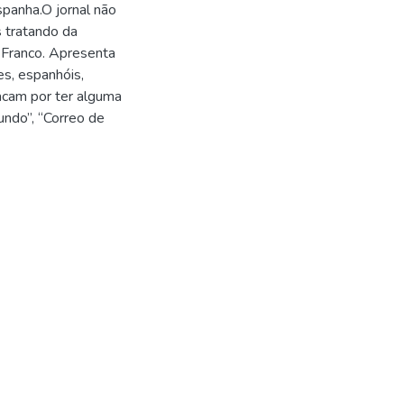
spanha.O jornal não
s tratando da
e Franco. Apresenta
es, espanhóis,
acam por ter alguma
undo”, “Correo de