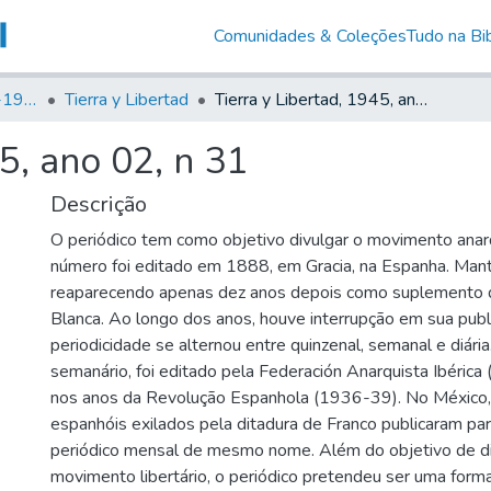
Comunidades & Coleções
Tudo na Bib
Canto Libertário (1906-1995)
Tierra y Libertad
Tierra y Libertad, 1945, ano 02, n 31
5, ano 02, n 31
Descrição
O periódico tem como objetivo divulgar o movimento anarq
número foi editado em 1888, em Gracia, na Espanha. Man
reaparecendo apenas dez anos depois como suplemento 
Blanca. Ao longo dos anos, houve interrupção em sua publ
periodicidade se alternou entre quinzenal, semanal e diár
semanário, foi editado pela Federación Anarquista Ibérica (
nos anos da Revolução Espanhola (1936-39). No México,
espanhóis exilados pela ditadura de Franco publicaram p
periódico mensal de mesmo nome. Além do objetivo de d
movimento libertário, o periódico pretendeu ser uma forma