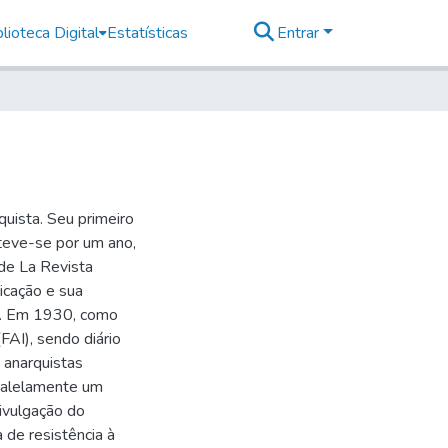
lioteca Digital
Estatísticas
Entrar
uista. Seu primeiro
teve-se por um ano,
de La Revista
icação e sua
ia. Em 1930, como
FAI), sendo diário
 anarquistas
aralelamente um
ivulgação do
 de resistência à