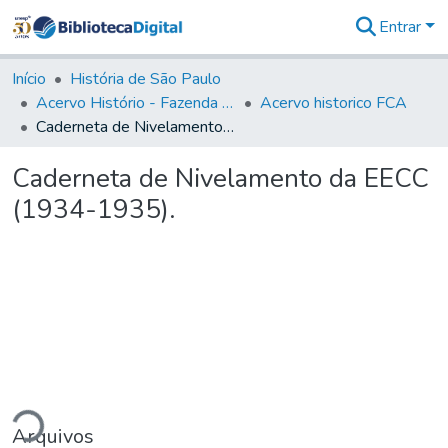
Entrar
Comunidades
&
Início
História de São Paulo
Coleções
Acervo Histório - Fazenda Lageado
Acervo historico FCA
Tudo na
Caderneta de Nivelamento da EECC (1934-1935).
Biblioteca
Digital
Caderneta de Nivelamento da EECC
Estatísticas
(1934-1935).
ando...
Arquivos