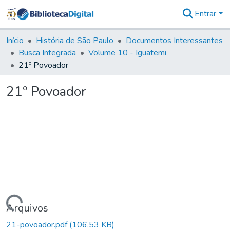
Entrar
Comunidades
&
Início
História de São Paulo
Documentos Interessantes
Coleções
Busca Integrada
Volume 10 - Iguatemi
Tudo na
21º Povoador
Biblioteca
Digital
21º Povoador
Estatísticas
Carregando...
Arquivos
21-povoador.pdf
(106,53 KB)