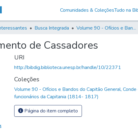
Comunidades & Coleções
Tudo na Bib
nteressantes
Busca Integrada
Volume 90 - Ofícios e Bandos do Capitão General, Conde de Palma, aos funcionários da Capitania (1814- 1817)
imento de Cassadores
URI
http://bibdig.biblioteca.unesp.br/handle/10/22371
Coleções
Volume 90 - Ofícios e Bandos do Capitão General, Conde
funcionários da Capitania (1814- 1817)
Página do item completo
4