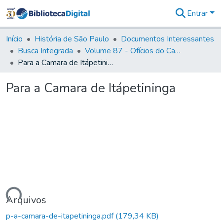
Entrar
Comunidades
&
Início
História de São Paulo
Documentos Interessantes
Coleções
Busca Integrada
Volume 87 - Ofícios do Capitão General Antonio Manoel de Melo Castro e Mendonça (1797- 1801)
Tudo na
Para a Camara de Itápetininga
Biblioteca
Digital
Para a Camara de Itápetininga
Estatísticas
Carregando...
Arquivos
p-a-camara-de-itapetininga.pdf
(179,34 KB)