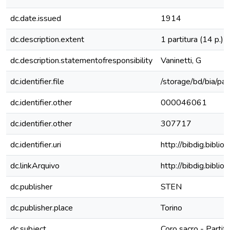
dc.date.issued
1914
dc.description.extent
1 partitura (14 p.)
dc.description.statementofresponsibility
Vaninetti, G
dc.identifier.file
/storage/bd/bia/pa
dc.identifier.other
000046061
dc.identifier.other
307717
dc.identifier.uri
http://bibdig.bibli
dc.linkArquivo
http://bibdig.bibli
dc.publisher
STEN
dc.publisher.place
Torino
dc.subject
Coro sacro - Partitu