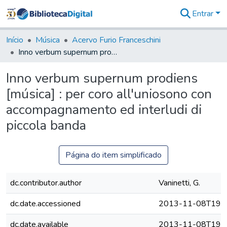
Entrar
Comunidades
&
Início
Música
Acervo Furio Franceschini
Coleções
Inno verbum supernum prodiens [música] : per coro all'uniosono con accompagnamento ed interludi di piccola banda
Tudo na
Biblioteca
Inno verbum supernum prodiens
Digital
[música] : per coro all'uniosono con
Estatísticas
accompagnamento ed interludi di
piccola banda
Página do item simplificado
dc.contributor.author
Vaninetti, G.
dc.date.accessioned
2013-11-08T19:4
dc.date.available
2013-11-08T19:4