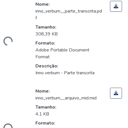
Nome:
inno_verbum__parte_transcrita.pd
f
Tamanho:
308,39 KB
ando...
Formato:
Adobe Portable Document
Format
Descrição:
Inno verbum - Parte transcrita
Nome:
inno_verbum__arquivo_mid.mid
Tamanho:
4,1 KB
Formato: