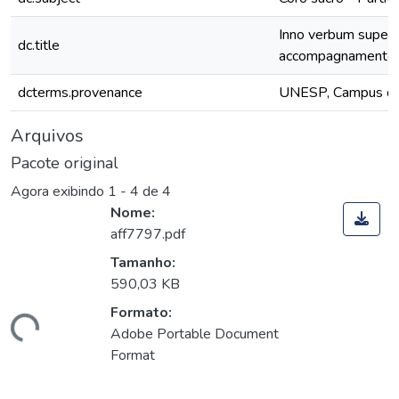
Inno verbum supernu
dc.title
accompagnamento ed
dcterms.provenance
UNESP, Campus de S
Arquivos
Pacote original
Agora exibindo
1 - 4 de 4
Nome:
aff7797.pdf
Tamanho:
590,03 KB
Formato:
ando...
Adobe Portable Document
Format