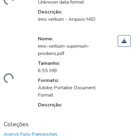
ando...
Unknown data format
Descrição:
Inno verbum - Arquivo MID
Nome:
inno-verbum-supernum-
prodiens.pdf
Tamanho:
6,55 MB
ando...
Formato:
Adobe Portable Document
Format
Descrição:
Coleções
Acervo Furio Franceschini