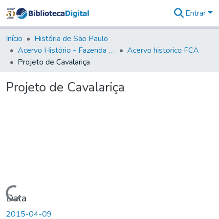
Entrar
Comunidades
&
Início
História de São Paulo
Coleções
Acervo Histório - Fazenda Lageado
Acervo historico FCA
Tudo na
Projeto de Cavalariça
Biblioteca
Digital
Projeto de Cavalariça
Estatísticas
Carregando...
Data
2015-04-09