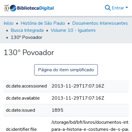
Entrar
Comunidades
&
Início
História de São Paulo
Documentos Interessantes
Coleções
Busca Integrada
Volume 10 - Iguatemi
Tudo na
130º Povoador
Biblioteca
Digital
130º Povoador
Estatísticas
Página do item simplificado
dc.date.accessioned
2013-11-29T17:07:16Z
dc.date.available
2013-11-29T17:07:16Z
dc.date.issued
1895
/storage/bd/bfr/livros/documentos-int
dc.identifier.file
para-a-historia-e-costumes-de-s-paul