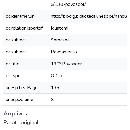
x/130-povoador/
dc.identifier.uri
http://bibdig.biblioteca.unesp.br/hand
dc.relation.ispartof
Iguatemi
dc.subject
Sorocaba
dc.subject
Povoamento
dc.title
130º Povoador
dc.type
Ofício
unesp.firstPage
136
unesp.volume
X
Arquivos
Pacote original