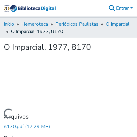
Entrar
Comunidades
&
Início
Hemeroteca
Periódicos Paulistas
O Imparcial
Coleções
O Imparcial, 1977, 8170
Tudo na
Biblioteca
O Imparcial, 1977, 8170
Digital
Estatísticas
Carregando...
Arquivos
8170.pdf
(17,29 MB)