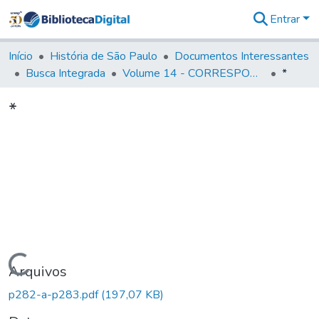
Entrar
Comunidades
&
Início
História de São Paulo
Documentos Interessantes
Coleções
Busca Integrada
Volume 14 - CORRESPONDENCIAS DIVERSAS
*
Tudo na
Biblioteca
*
Digital
Estatísticas
Carregando...
Arquivos
p282-a-p283.pdf
(197,07 KB)