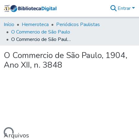
Entrar
Comunidades
&
Início
Hemeroteca
Periódicos Paulistas
Coleções
O Commercio de São Paulo
Tudo na
O Commercio de São Paulo, 1904, Ano XII, n. 3848
Biblioteca
Digital
O Commercio de São Paulo, 1904,
Estatísticas
Ano XII, n. 3848
Arquivos