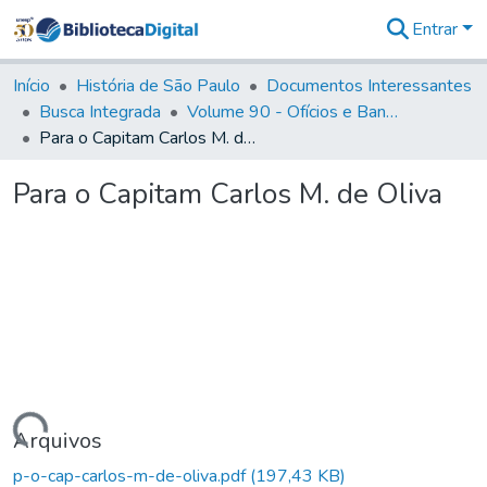
Entrar
Comunidades
&
Início
História de São Paulo
Documentos Interessantes
Coleções
Busca Integrada
Volume 90 - Ofícios e Bandos do Capitão General, Conde de Palma, aos funcionários da Capitania (1814- 1817)
Tudo na
Para o Capitam Carlos M. de Oliva
Biblioteca
Digital
Para o Capitam Carlos M. de Oliva
Estatísticas
Carregando...
Arquivos
p-o-cap-carlos-m-de-oliva.pdf
(197,43 KB)