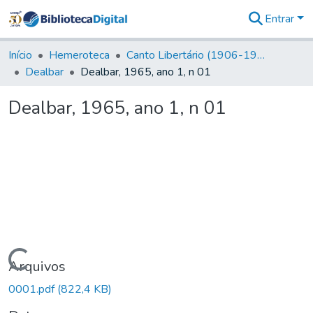
Entrar
Comunidades
&
Início
Hemeroteca
Canto Libertário (1906-1995)
Coleções
Dealbar
Dealbar, 1965, ano 1, n 01
Tudo na
Biblioteca
Dealbar, 1965, ano 1, n 01
Digital
Estatísticas
Carregando...
Arquivos
0001.pdf
(822,4 KB)