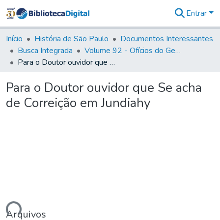
Entrar
Comunidades
&
Início
História de São Paulo
Documentos Interessantes
Coleções
Busca Integrada
Volume 92 - Ofícios do General D. Luiz aos diversos funcionários da Capitania (1768- 1772)
Tudo na
Para o Doutor ouvidor que Se acha de Correição em Jundiahy
Biblioteca
Digital
Para o Doutor ouvidor que Se acha
Estatísticas
de Correição em Jundiahy
Arquivos