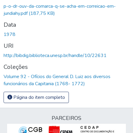
gando...
p-o-dr-ouv-da-comarca-q-se-acha-em-correicao-em-
jundiahy.pdf
(187,75 KB)
Data
1978
URI
http://bibdig.biblioteca.unesp.br/handle/10/22631
Coleções
Volume 92 - Ofícios do General D. Luiz aos diversos
funcionários da Capitania (1768- 1772)
Página do item completo
PARCEIROS