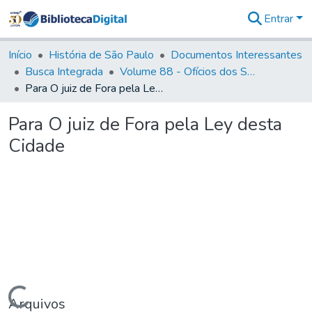
Entrar
Comunidades
&
Início
História de São Paulo
Documentos Interessantes
Coleções
Busca Integrada
Volume 88 - Ofícios dos Senhores Governadores Interinos da Capitania de São Paulo (1817- 1819)
Tudo na
Para O juiz de Fora pela Ley desta Cidade
Biblioteca
Digital
Para O juiz de Fora pela Ley desta
Estatísticas
Cidade
Carregando...
Arquivos