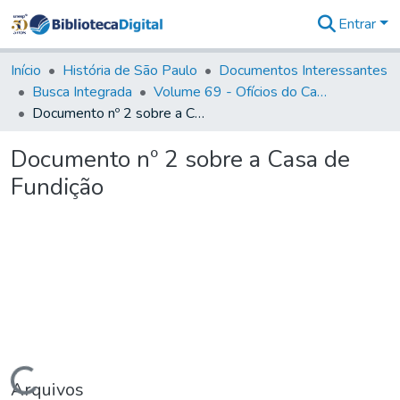
Entrar
Comunidades
&
Início
História de São Paulo
Documentos Interessantes
Coleções
Busca Integrada
Volume 69 - Ofícios do Capitão D. Luiz Antonio de Souza Botelho Mourão aos Vice-Reis e Ministros (1771-1772)
Tudo na
Documento nº 2 sobre a Casa de Fundição
Biblioteca
Digital
Documento nº 2 sobre a Casa de
Estatísticas
Fundição
Carregando...
Arquivos