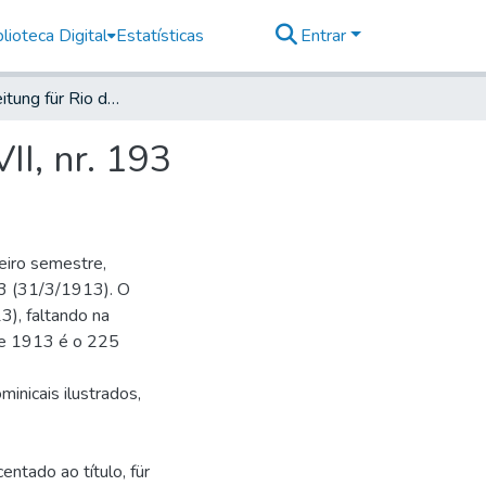
lioteca Digital
Estatísticas
Entrar
Deutsche Zeitung für Rio de Janeiro, 1913, Jahrg. XVII, nr. 193
II, nr. 193
eiro semestre,
 73 (31/3/1913). O
), faltando na
 de 1913 é o 225
minicais ilustrados,
entado ao título, für