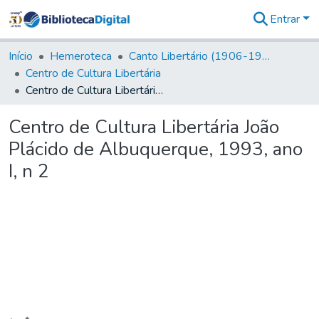
Entrar
Comunidades
&
Início
Hemeroteca
Canto Libertário (1906-1995)
Coleções
Centro de Cultura Libertária
Tudo na
Centro de Cultura Libertária João Plácido de Albuquerque, 1993, ano I, n 2
Biblioteca
Digital
Centro de Cultura Libertária João
Estatísticas
Plácido de Albuquerque, 1993, ano
I, n 2
Carregando...