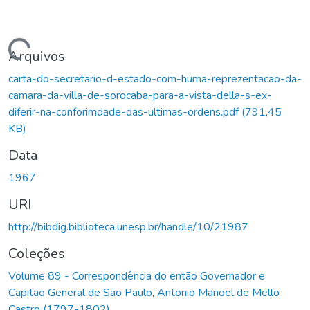
Carregando...
Arquivos
carta-do-secretario-d-estado-com-huma-reprezentacao-da-
camara-da-villa-de-sorocaba-para-a-vista-della-s-ex-
diferir-na-conforimdade-das-ultimas-ordens.pdf
(791,45
KB)
Data
1967
URI
http://bibdig.biblioteca.unesp.br/handle/10/21987
Coleções
Volume 89 - Correspondência do então Governador e
Capitão General de São Paulo, Antonio Manoel de Mello
Castro (1797-1802)