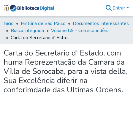
Entrar
Comunidades
&
Início
História de São Paulo
Documentos Interessantes
Coleções
Busca Integrada
Volume 89 - Correspondência do então Governador e Capitão General de São Paulo, Antonio Manoel de Mello Castro (1797-1802)
Tudo na
Carta do Secretario d' Estado, com huma Reprezentação da Camara da Villa de Sorocaba, para a vista della, Sua Excelência diferir na conforimdade das Ultimas Ordens.
Biblioteca
Digital
Carta do Secretario d' Estado, com
Estatísticas
huma Reprezentação da Camara da
Villa de Sorocaba, para a vista della,
Sua Excelência diferir na
conforimdade das Ultimas Ordens.