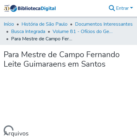
Entrar
Comunidades
&
Início
História de São Paulo
Documentos Interessantes
Coleções
Busca Integrada
Volume 81 - Ofícios do General Martim Lopes de Saldanha (Governador da Capitania)
Tudo na
Para Mestre de Campo Fernando Leite Guimaraens em Santos
Biblioteca
Digital
Para Mestre de Campo Fernando
Estatísticas
Leite Guimaraens em Santos
Arquivos